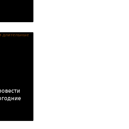
ровести
огодние