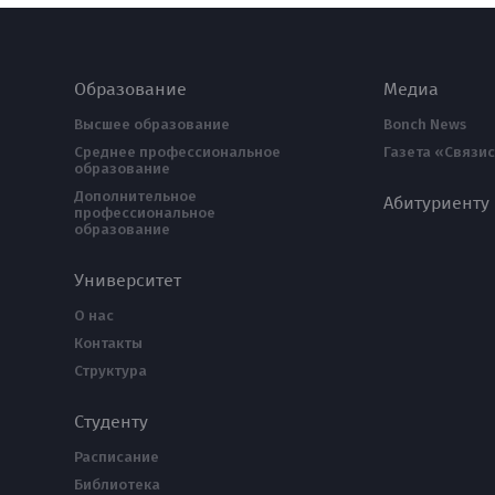
Образование
Медиа
Высшее образование
Bonch News
Среднее профессиональное
Газета «Связис
образование
Дополнительное
Абитуриенту
профессиональное
образование
Университет
О нас
Контакты
Структура
Студенту
Расписание
Библиотека