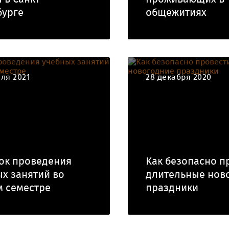
бурге
общежитиях
ля 2021
28 декабря 2020
ок проведения
Как безопасно п
х занятий во
длительные нов
м семестре
праздники