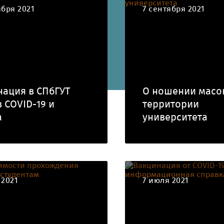
ября 2021
7 сентября 2021
нация в СПбГУТ
О ношении масо
 COVID-19 и
территории
а
университета
 2021
7 июля 2021