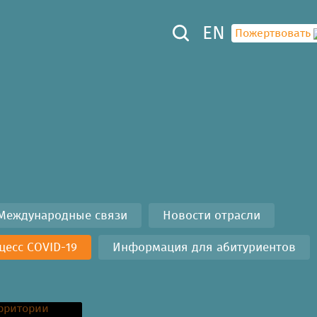
EN
Пожертвовать
30
Международные связи
Новости отрасли
есс COVID-19
Информация для абитуриентов