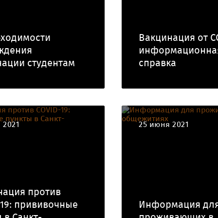
бходимости
Вакцинация от C
ждения
информационна
нации студентам
справка
 2021
25 июня 2021
нация против
19: прививочные
Информация дл
 в Санкт-
проживающих в