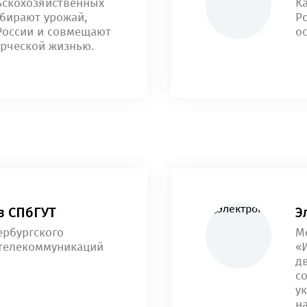
ьскохозяйственных
К
обирают урожай,
Р
России и совмещают
о
рческой жизнью.
в СПбГУТ
Э
ербургского
М
 телекоммуникаций
«
д
с
у
н