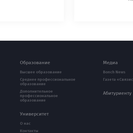
Образование
Медиа
Высшее образование
Bonch News
Среднее профессиональное
Газета «Связис
образование
Дополнительное
Абитуриенту
профессиональное
образование
Университет
О нас
Контакты