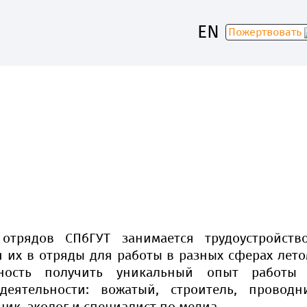
EN
Пожертвовать
30
отрядов СПбГУТ занимается трудоустройство
 их в отряды для работы в разных сферах летом
ость получить уникальный опыт работы 
еятельности: вожатый, строитель, проводни
ник, эколог и специалист по медиа.