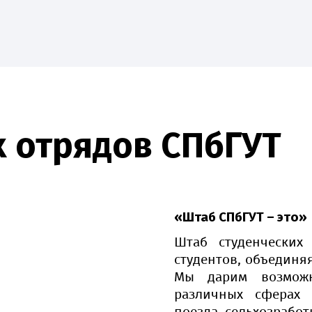
х отрядов СПбГУТ
е
Наука
Абитуриенту
Студенту
Приоритет-20
«Штаб СПбГУТ – это»
Штаб студенческих 
студентов, объединяя
Мы дарим возможн
различных сферах д
поезда, сельхозработ