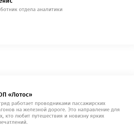
енис
аботник отдела аналитики
ОП «Лотос»
тряд работает проводниками пассажирских
агонов на железной дороге. Это направление для
х, кто любит путешествия и новизну ярких
печатлений.