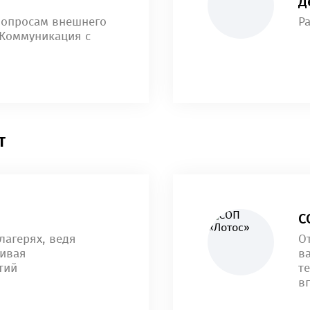
Д
вопросам внешнего
Р
 Коммуникация с
Т
С
лагерях, ведя
О
чивая
в
тий
те
в