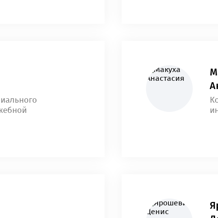
М
А
риального
К
жебной
и
Я