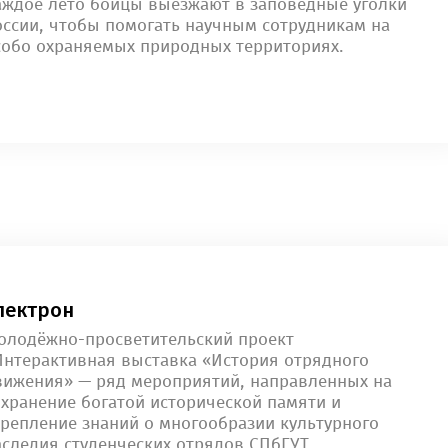
аждое лето бойцы выезжают в заповедные уголки
оссии, чтобы помогать научным сотрудникам на
собо охраняемых природных территориях.
лектрон
олодёжно-просветительский проект
Интерактивная выставка «История отрядного
вижения» — ряд мероприятий, направленных на
охранение богатой исторической памяти и
крепление знаний о многообразии культурного
аследия студенческих отрядов СПбГУТ.