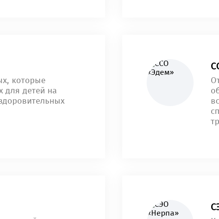
С
ых, которые
О
 для детей на
об
оздоровительных
в
с
тр
С