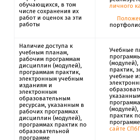
обучающихся, в том
личного к
числе сохранения их
работ и оценок за эти
Положе
работы
портфоли
Наличие доступа к
Учебные п
учебным планам,
программ
рабочим программам
(модулей)
дисциплин (модулей),
практик, 
программам практик,
учебные и
электронным учебным
электронн
изданиям и
образоват
электронным
указанным
образовательным
программа
ресурсам, указанным в
(модулей)
рабочих программах
практик п
дисциплин (модулей),
программе
программах практик по
сайте СПб
образовательной
программе