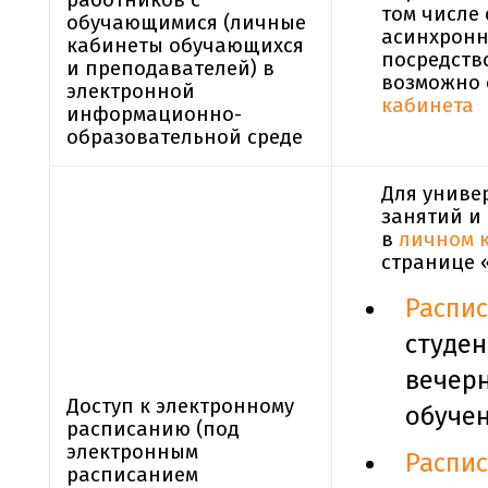
работников с
том числе 
обучающимися (личные
асинхронн
кабинеты обучающихся
посредств
и преподавателей) в
возможно
электронной
кабинета
информационно-
образовательной среде
Для униве
занятий и
в
личном 
странице 
Распи
студен
вечер
Доступ к электронному
обуче
расписанию (под
электронным
Распи
расписанием