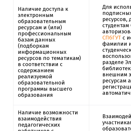
Для испол
Наличие доступа к
подписных
электронным
ресурсов,
образовательным
студентам 
ресурсам и (или)
авторизов
профессиональным
СПбГУТ
с и
базам данных
фамилии и
(подборкам
студенческ
информационных
воспользо
ресурсов по тематикам)
разделе Э
в соответствии с
библиотек
содержанием
внешним 
реализуемой
ресурсам 
образовательной
регистрац
программы высшего
автоматич
образования
Наличие возможности
Взаимодей
взаимодействия
участника
педагогических
образоват