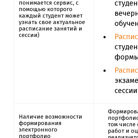
студен
понимается сервис, с
помощью которого
вечер
каждый студент может
узнать свое актуальное
обуче
расписание занятий и
сессии)
Распи
студен
формы
Распи
экзам
сессии
Формирова
Наличие возможности
портфолио
формирования
том числе
электронного
работ и оц
портфолио
реализует