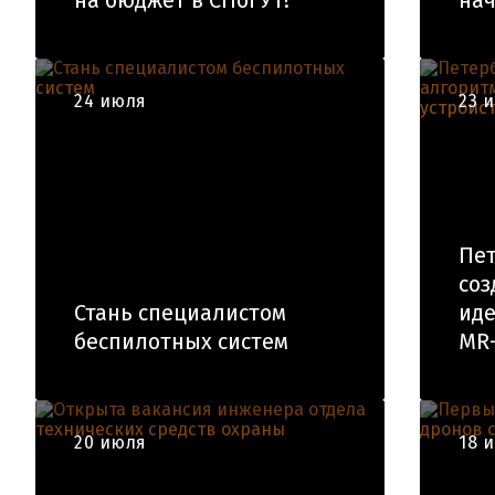
на бюджет в СПбГУТ!
нач
24 июля
23 
Пет
соз
Стань специалистом
иде
беспилотных систем
MR-
20 июля
18 