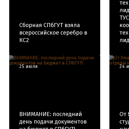
тех
лид
ТУС
Сборная СПбГУТ взяла
ко
всероссийское серебро в
тех
КС2
лид
25 июля
24 
ВНИМАНИЕ: последний
От 
день подачи документов
сту