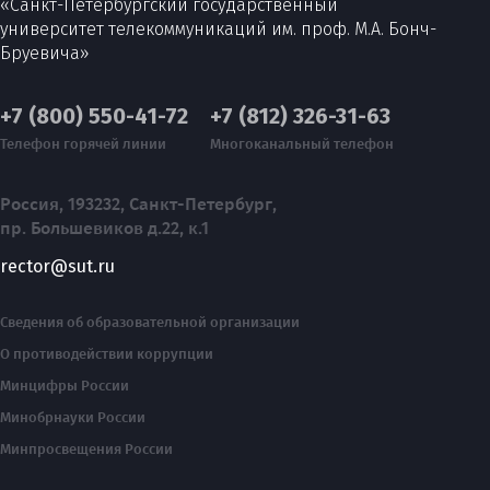
«Санкт-Петербургский государственный
университет телекоммуникаций им. проф. М.А. Бонч-
Бруевича»
+7 (800) 550-41-72
+7 (812) 326-31-63
Телефон горячей линии
Многоканальный телефон
Россия, 193232, Санкт-Петербург,
пр. Большевиков д.22, к.1
rector@sut.ru
Сведения об образовательной организации
О противодействии коррупции
Минцифры России
Минобрнауки России
Минпросвещения России