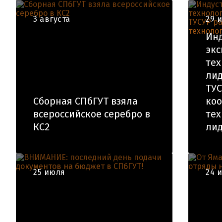
3 августа
29 
Ин
экс
тех
лид
ТУС
Сборная СПбГУТ взяла
ко
всероссийское серебро в
тех
КС2
лид
25 июля
24 