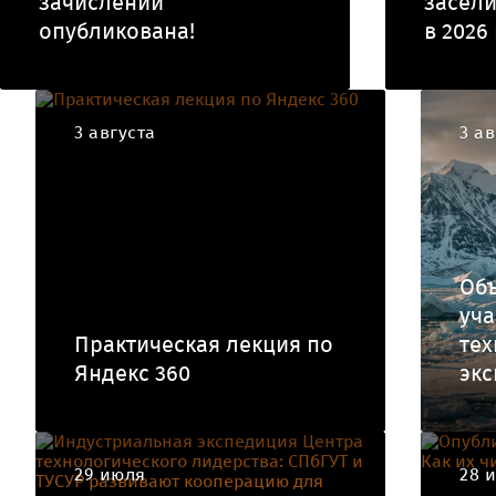
зачислении
засели
опубликована!
в 2026
3 августа
3 ав
Об
уча
Практическая лекция по
тех
Яндекс 360
экс
29 июля
28 