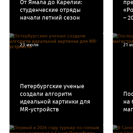
От Ямала до Карелии:
пре
студенческие отряды
«Ро
начали летний сезон
– 2
23 июля
21 
Петербургские ученые
создали алгоритм
По
идеальной картинки для
на 
MR-устройств
маг