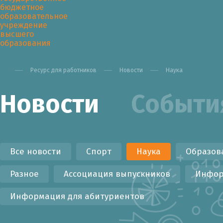
Ресурс для работников
Новости
Наука
Новости
Событи
Университет
Образован
Все новости
Спорт
Наука
Образов
Разное
Ассоциация выпускников
Инфор
Информация для абитуриентов