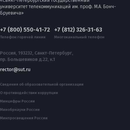
«Санкт-Петербургский государственный
университет телекоммуникаций им. проф. М.А. Бонч-
Бруевича»
+7 (800) 550-41-72
+7 (812) 326-31-63
Телефон горячей линии
Многоканальный телефон
Россия, 193232, Санкт-Петербург,
пр. Большевиков д.22, к.1
rector@sut.ru
Сведения об образовательной организации
О противодействии коррупции
Минцифры России
Минобрнауки России
Минпросвещения России