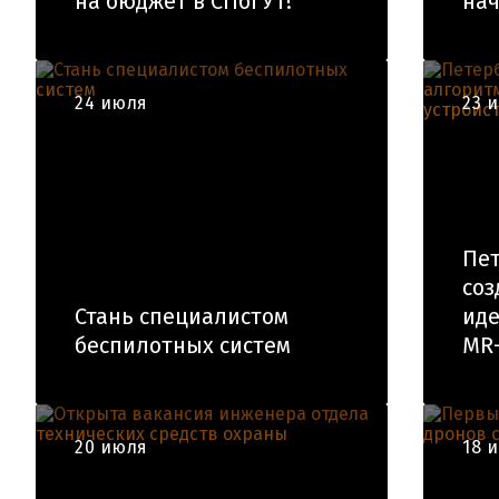
на бюджет в СПбГУТ!
нач
24 июля
23 
Пет
соз
Стань специалистом
иде
беспилотных систем
MR-
20 июля
18 