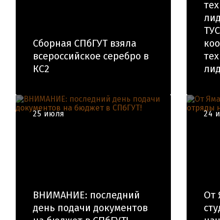
тех
лид
ТУС
Сборная СПбГУТ взяла
ко
всероссийское серебро в
тех
КС2
лид
25 июля
24 
ВНИМАНИЕ: последний
От 
день подачи документов
сту