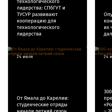
технологического
лидерства: СПбГУТ и
ТУСУР развивают
Оп
кооперацию для
кон
технологического
их 
лидерства
да
24 июля
24 
300
От Ямала до Карелии:
пре
студенческие отряды
«Ро
начали летний сезон
– 2