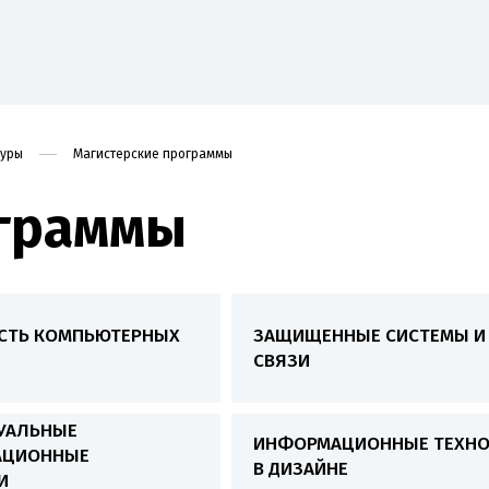
туры
Магистерские программы
ограммы
ие
Наука
Абитуриенту
Студенту
Приоритет
СТЬ КОМПЬЮТЕРНЫХ
ЗАЩИЩЕННЫЕ СИСТЕМЫ И 
СВЯЗИ
УАЛЬНЫЕ
ИНФОРМАЦИОННЫЕ ТЕХН
АЦИОННЫЕ
В ДИЗАЙНЕ
И