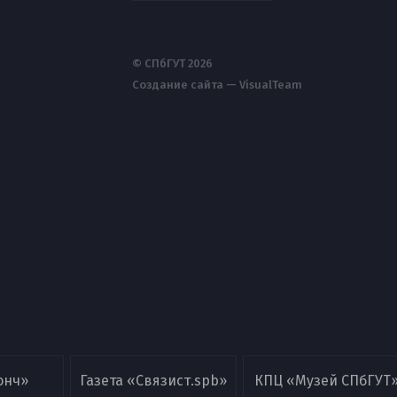
© СПбГУТ 2026
Создание сайта — VisualTeam
онч»
Газета «Связист.spb»
КПЦ «Музей СПбГУТ