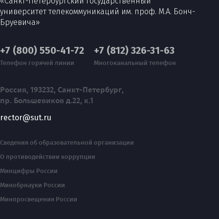
«Санкт-Петербургский государственный
университет телекоммуникаций им. проф. М.А. Бонч-
Бруевича»
+7 (800) 550-41-72
+7 (812) 326-31-63
Телефон горячей линии
Многоканальный телефон
Россия, 193232, Санкт-Петербург,
пр. Большевиков д.22, к.1
rector@sut.ru
Сведения об образовательной организации
О противодействии коррупции
Минцифры России
Минобрнауки России
Минпросвещения России