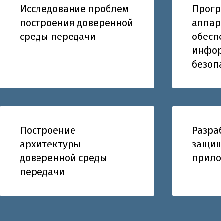
Исследование проблем
Прогр
построения доверенной
аппар
среды передачи
обесп
инфо
безоп
Построение
Разра
архитектуры
защи
доверенной среды
прил
передачи