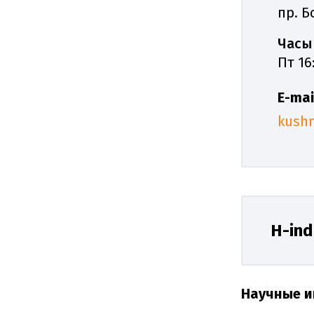
пр. Б
Часы
Пт 16
E-mai
kushn
H-in
Научные и