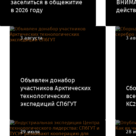
заселиться в общежитие
ВНИМА
в 2026 году
действ
3 августа
3 ав
Объявлен донабор
участников Арктических
Сбо
технологических
все
экспедиций СПбГУТ
КС2
29 июля
28 