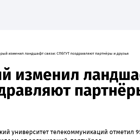
торый изменил ландшафт связи: СПбГУТ поздравляют партнёры и друзья
е
Наука
Абитуриенту
Студенту
Приоритет-20
ый изменил ландша
дравляют партнёры
ский университет телекоммуникаций отметил 9