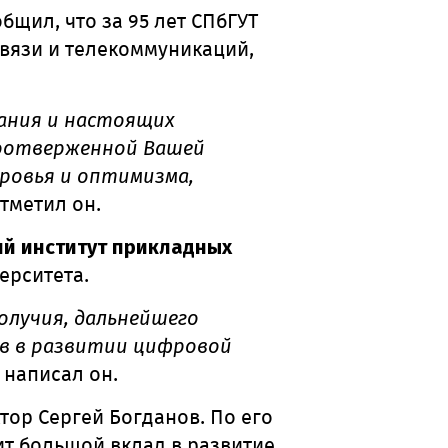
бщил, что за 95 лет СПбГУТ
связи и телекоммуникаций,
ания и настоящих
амоотверженной Вашей
ровья и оптимизма,
тметил он.
й институт прикладных
ерситета.
олучия, дальнейшего
ов в развитии цифровой
написал он.
ор Сергей Богданов. По его
ит большой вклад в развитие