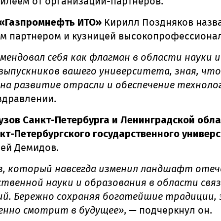
билеем от организаций-партнёров.
«Газпромнефть ИТО»
Кирилл Поздняков назва
м партнером и кузницей высокопрофессионал
ендовал себя как флагман в области науки и 
 выпускников вашего университета, зная, чт
 на развитие отрасли и обеспечение техноло
оздравлении.
узов Санкт-Петербурга и Ленинградской обла
кт-Петербургского государственного униве
ей Демидов.
уз, который навсегда изменил ландшафт отеч
твенной науки и образования в области свя
й. Бережно сохраняя богатейшие традиции,
енно смотрит в будущее»
, — подчеркнул он.