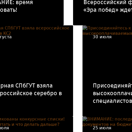
НИЕ: время
Всероссийский 
овать!
«Эра побед» ждет
густа
30 июля
рная СПбГУТ взяла
Присоединяйт
российское серебро в
высокооплач
специалистов
июля
25 июля