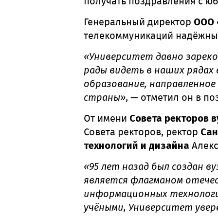
получать поздравления с ю
Генеральный директор
ООО 
телекоммуникаций надёжны
«Университет давно зареком
рады видеть в наших рядах
образование, направленное
страны»
, — отметил он в п
От имени
Совета ректоров в
Совета ректоров, ректор
Сан
технологий и дизайна
Алекс
«95 лет назад был создан в
является флагманом отечес
информационных технологи
учёными, Университет увер