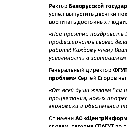
Ректор
Белорусской госуда
успел выпустить десятки по
воспитать достойных людей
«Нам приятно поздравить В
профессионалов своего дел
работе! Каждому члену Ваш
уверенности в завтрашнем д
Генеральный директор
ФГУП
проблем»
Сергей Егоров нап
«От всей души желаем Вам и
процветания, новых профес
экономики и обеспечении т
От имени
АО «ЦентрИнфор
словам, сегодня СПбГУТ по 