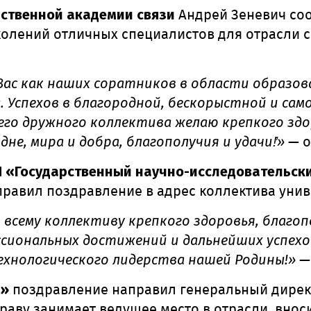
рственной академии связи
Андрей Зеневич соо
колений отличных специалистов для отрасли 
.
ас как наших соратников в области образов
а. Успехов в благородной, бескорыстной и с
его дружного коллектива желаю крепкого здо
не, мира и добра, благополучия и удачи!̓»
— о
 «Государственный научно-исследовательски
равил поздравление в адрес коллектива унив
 всему коллективу крепкого здоровья, благоп
сиональных достижений и дальнейших успех
ехнологического лидерства нашей Родины!»
— 
м»
поздравление направил генеральный директ
праву занимает ведущее место в отрасли, внос