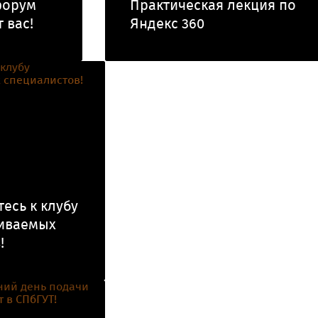
форум
Практическая лекция по
 вас!
Яндекс 360
есь к клубу
иваемых
!