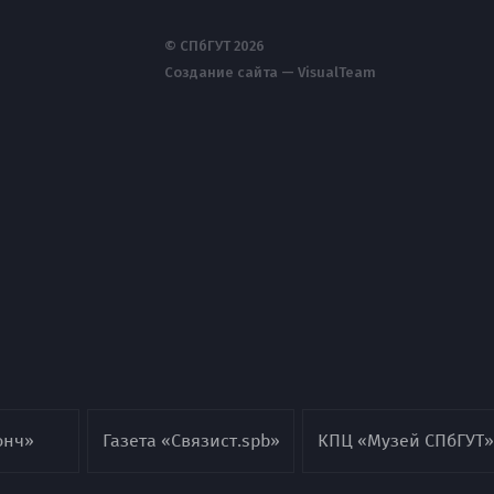
© СПбГУТ 2026
Создание сайта — VisualTeam
онч»
Газета «Связист.spb»
КПЦ «Музей СПбГУТ»