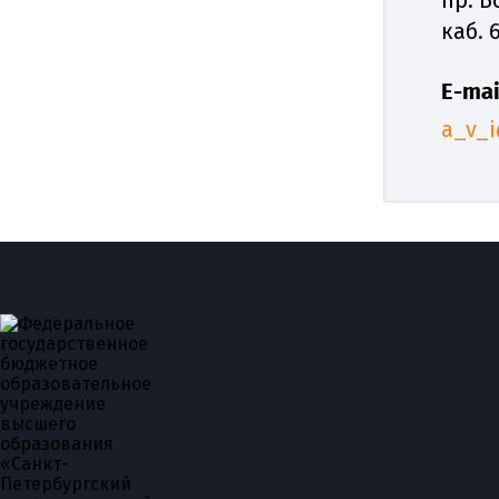
каб. 
E-mai
a_v_i