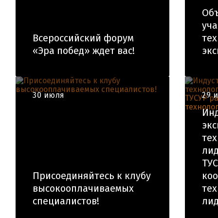
Об
уча
Всероссийский форум
тех
«Эра побед» ждет вас!
экс
30 июля
29 
Ин
экс
тех
лид
ТУС
Присоединяйтесь к клубу
ко
высокооплачиваемых
тех
специалистов!
лид