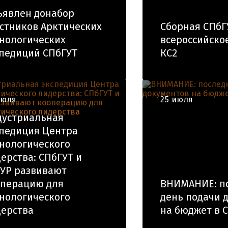
ъявлен донабор
стников Арктических
Сборная СПбГ
нологических
всероссийско
педиций СПбГУТ
КС2
июля
25 июля
дустриальная
педиция Центра
нологического
ерства: СПбГУТ и
УР развивают
операцию для
ВНИМАНИЕ: п
нологического
день подачи 
ерства
на бюджет в 