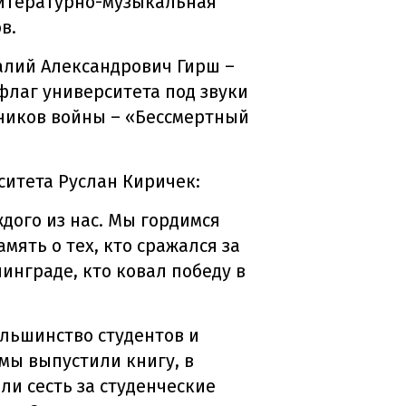
литературно-музыкальная
в.
алий Александрович Гирш –
флаг университета под звуки
тников войны – «Бессмертный
ситета Руслан Киричек:
дого из нас. Мы гордимся
мять о тех, кто сражался за
инграде, кто ковал победу в
ольшинство студентов и
мы выпустили книгу, в
ли сесть за студенческие