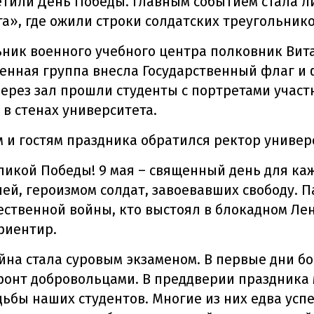
етили День Победы. Главным событием стала 
а», где ожили строки солдатских треугольнико
ник военного учебного центра полковник Вит
енная группа внесла Государственный флаг и 
ерез зал прошли студенты с портретами учас
 в стенах университета.
м и гостям праздника обратился ректор универ
ликой Победы! 9 мая – священный день для каж
й, героизмом солдат, завоевавших свободу. Па
ественной войны, кто выстоял в блокадном Лен
ориентир.
йна стала суровым экзаменом. В первые дни б
ронт добровольцами. В преддверии праздника 
ьбы наших студентов. Многие из них едва успе