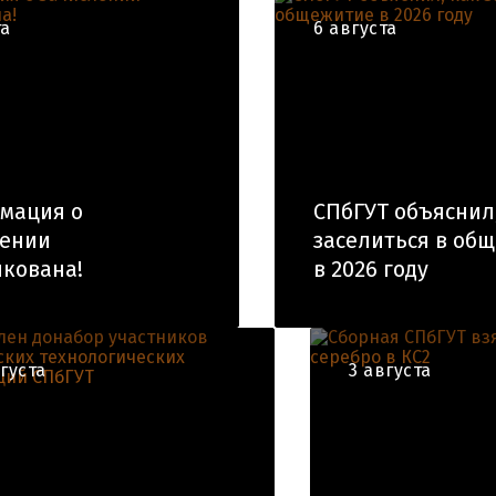
та
6 августа
мация о
СПбГУТ объяснил
лении
заселиться в об
кована!
в 2026 году
вгуста
3 августа