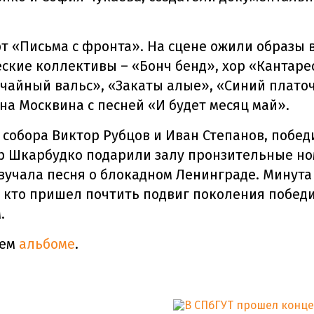
 «Письма с фронта». На сцене ожили образы 
ческие коллективы – «Бонч бенд», хор «Кантар
чайный вальс», «Закаты алые», «Синий плато
на Москвина с песней «И будет месяц май».
 собора Виктор Рубцов и Иван Степанов, побе
р Шкарбудко подарили залу пронзительные но
звучала песня о блокадном Ленинграде. Минута
 кто пришел почтить подвиг поколения побед
.
шем
альбоме
.