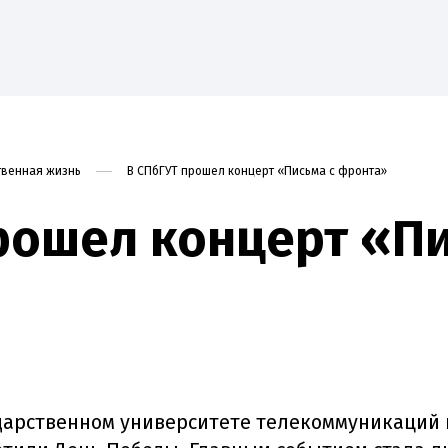
венная жизнь
В СПбГУТ прошел концерт «Письма с фронта»
ие
Наука
Абитуриенту
Студенту
Приоритет
рошел концерт «Пи
дарственном университете телекоммуникаций им