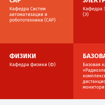
САР
ЭЛЕКТ
Кафедра Систем
Кафедра 
автоматизации и
(Э)
робототехники (САР)
ФИЗИКИ
БАЗОВ
Кафедра физики (Ф)
Базовая 
«Радиоэл
комплекс
дистанци
монитори