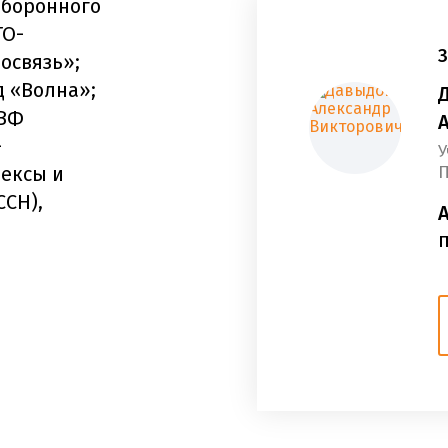
оборонного
ГО-
освязь»;
 «Волна»;
НВФ
-
У
ексы и
П
ССН),
п