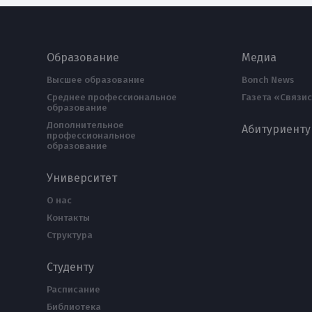
Образование
Медиа
Высшее образование
Bonch News
Среднее профессиональное
Газета «Связис
образование
Дополнительное
Абитуриенту
профессиональное
образование
Университет
О нас
Контакты
Структура
Студенту
Расписание
Библиотека