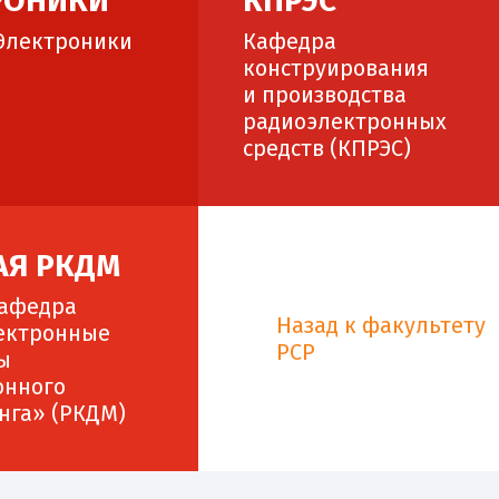
РОНИКИ
КПРЭС
Электроники
Кафедра
конструирования
и производства
радиоэлектронных
средств (КПРЭС)
АЯ РКДМ
кафедра
Назад к факультету
ектронные
РСР
ы
онного
нга» (РКДМ)