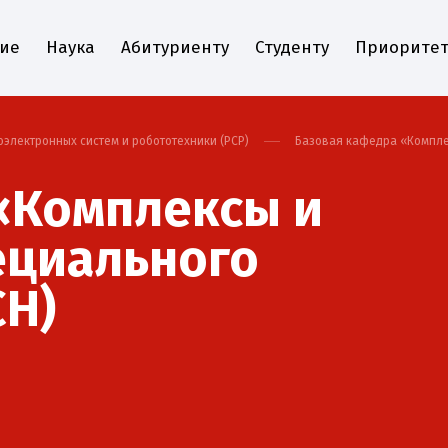
ие
Наука
Абитуриенту
Студенту
Приоритет
электронных систем и робототехники (РСР)
Базовая кафедра «Комплек
«Комплексы и
ециального
СН)