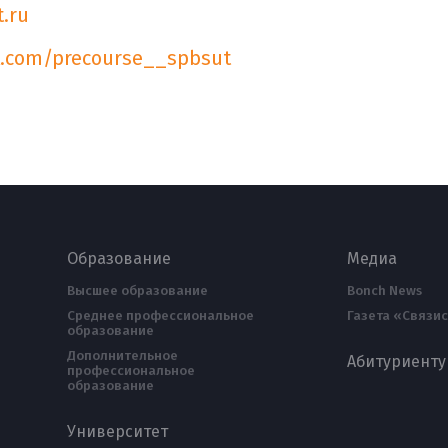
.ru
k.com/precourse__spbsut
Образование
Медиа
Высшее образование
Bonch News
Среднее профессиональное
Газета «Связис
образование
Дополнительное
Абитуриенту
профессиональное
образование
Университет