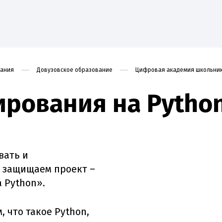
вания
Довузовское образование
Цифровая академия школьни
рования на Pytho
ие
Наука
Абитуриенту
Студенту
Приоритет
вать и
и защищаем проект –
 Python».
, что такое Python,