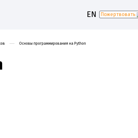
EN
Пожертвовать
ков
Основы программирования на Python
n
-2030