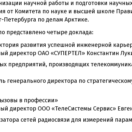
изации научной работы и подготовки научных
ия от Комитета по науке и высшей школе Прав
т-Петербурга по делам Арктике.
о представлено четыре доклада:
ктория развития успешной инженерной карье
ный директор ОАО «СУПЕРТЕЛ» Константин Лу
ных предприятий, производящих телекоммуник
ль генерального директора по стратегическо
вызовы в профессии»
ный директор ООО «ТелеCистемы Cервис» Евге
затора сетей радиосвязи для измерений пара