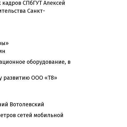
 кадров СПбГУТ Алексей
ительства Санкт-
ры»
кин
ационное оборудование, в
му развитию ООО «Т8»
ний Вотолевский
метров сетей мобильной