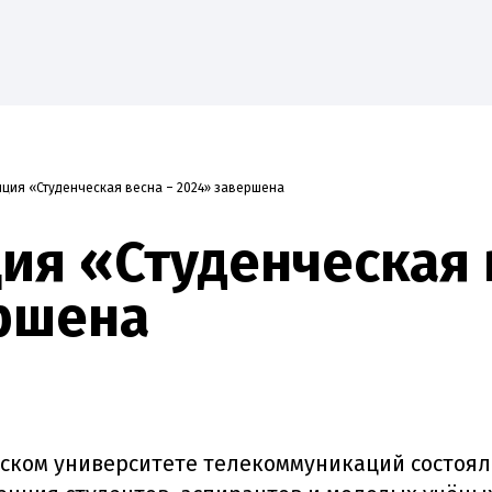
ция «Студенческая весна – 2024» завершена
верситет
Образование
Наука
Абитуриенту
я «Студенческая 
ршена
гском университете телекоммуникаций состоял