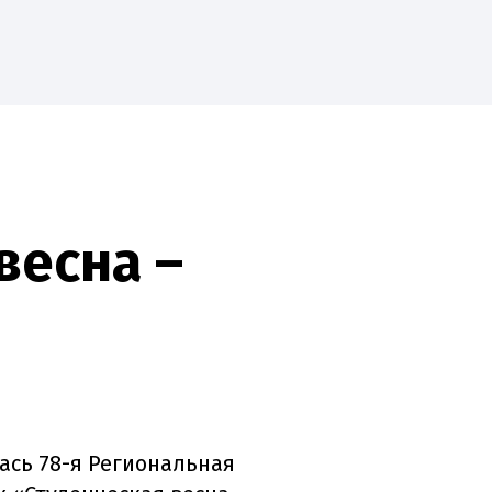
Студенту
Приоритет-2030
весна –
EN
Пожертвовать
ась 78-я Региональная