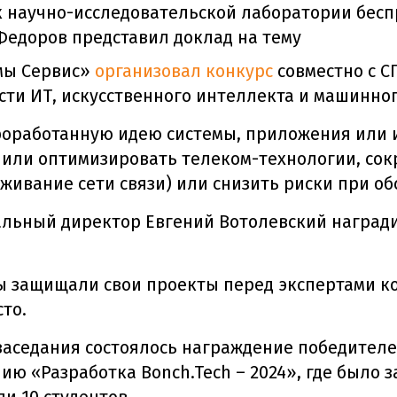
к научно-исследовательской лаборатории бе
Федоров представил доклад на тему
емы Cервис»
организовал конкурс
совместно с С
сти ИТ, искусственного интеллекта и машинног
оработанную идею системы, приложения или 
 или оптимизировать телеком-технологии, со
живание сети связи) или снизить риски при об
ральный директор Евгений Вотолевский наград
ты защищали свои проекты перед экспертами к
сто.
аседания состоялось награждение победителе
ю «Разработка Bonch.Tech – 2024», где было з