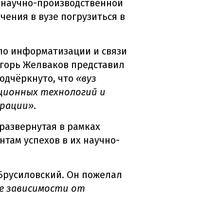
с научно-производственной
чения в вузе погрузиться в
по информатизации и связи
Игорь Желваков представил
одчёркнуто, что
«вуз
ционных технологий и
ерации»
.
развернутая в рамках
там успехов в их научно-
Брусиловский. Он пожелал
не зависимости от