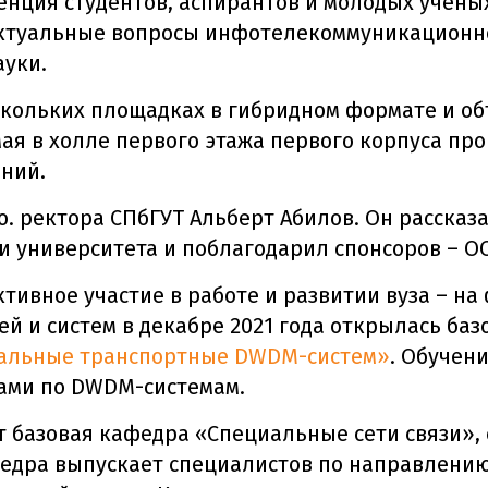
нция студентов, аспирантов и молодых учёных
 актуальные вопросы инфотелекоммуникационн
ауки.
кольких площадках в гибридном формате и об
ая в холле первого этажа первого корпуса пр
ний.
о. ректора СПбГУТ Альберт Абилов. Он рассказ
 университета и поблагодарил спонсоров – О
тивное участие в работе и развитии вуза – на
 и систем в декабре 2021 года открылась баз
ральные транспортные DWDM-систем»
. Обучени
ами по DWDM-системам.
ет базовая кафедра «Специальные сети связи», 
федра выпускает специалистов по направлен