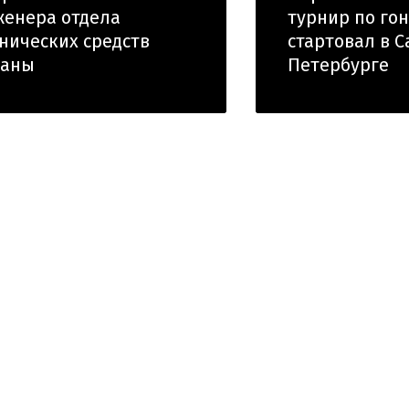
енера отдела
турнир по го
нических средств
стартовал в С
раны
Петербурге