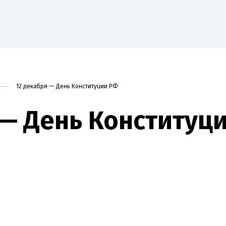
12 декабря — День Конституции РФ
ие
Наука
Абитуриенту
Студенту
Приоритет
 — День Конституц