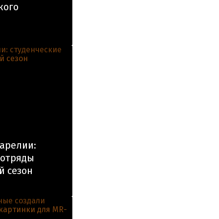
кого
Карелии:
 отряды
й сезон