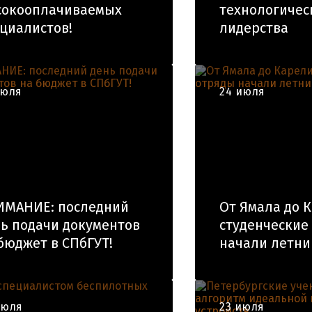
сокооплачиваемых
технологичес
циалистов!
лидерства
июля
24 июля
ИМАНИЕ: последний
От Ямала до 
ь подачи документов
студенческие
бюджет в СПбГУТ!
начали летни
июля
23 июля