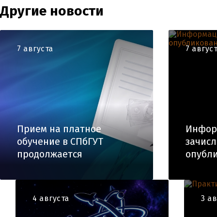
Другие новости
7 августа
7 авгус
Прием на платное
Инфор
обучение в СПбГУТ
зачис
продолжается
опубли
4 августа
3 а