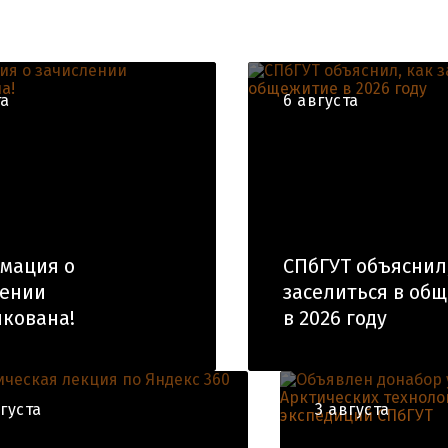
та
6 августа
мация о
СПбГУТ объяснил
лении
заселиться в об
кована!
в 2026 году
вгуста
3 августа