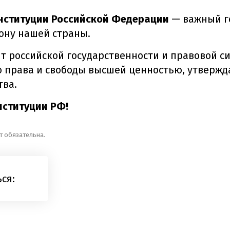
нституции Российской Федерации
— важный г
ону нашей страны.
 российской государственности и правовой с
о права и свободы высшей ценностью, утверж
тва.
нституции РФ!
т обязательна.
ся: