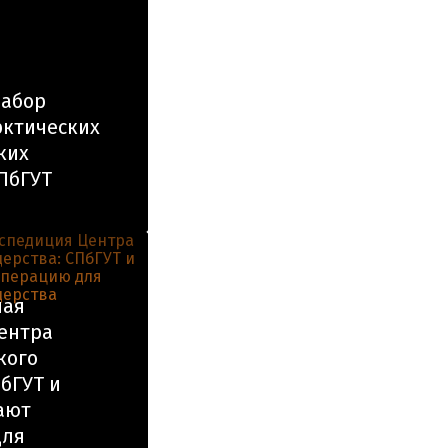
набор
рктических
ких
ПбГУТ
ная
ентра
кого
бГУТ и
ают
для