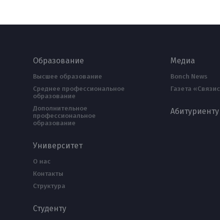
Образование
Медиа
Высшее образование
Bonch News
Среднее профессиональное
Газета «Связис
образование
Дополнительное
Абитуриенту
профессиональное
образование
Университет
О нас
Контакты
Структура
Студенту