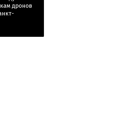
нкам дронов
анкт-