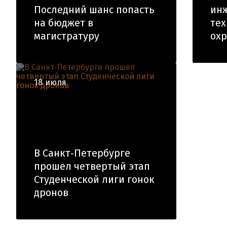
Последний шанс попасть
инж
на бюджет в
тех
магистратуру
ох
18 июля
В Санкт‑Петербурге
прошел четвертый этап
Студенческой лиги гонок
дронов