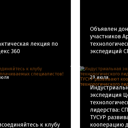
Объявлен до
участников А
ктическая лекция по
технологичес
екс 360
экспедиций С
июля
29 июля
Индустриаль
экспедиция Ц
технологичес
лидерства: СП
ТУСУР развив
соединяйтесь к клубу
кооперацию 