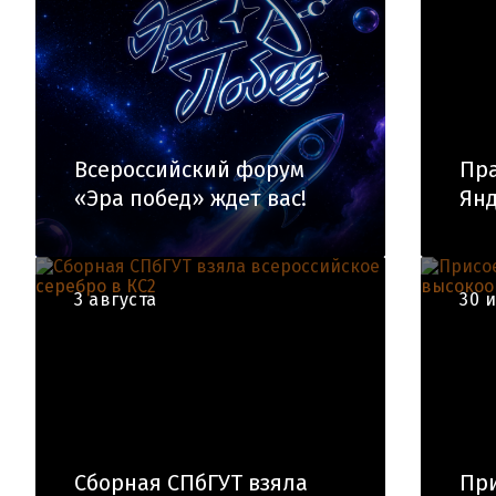
Всероссийский форум
Пра
«Эра побед» ждет вас!
Янд
3 августа
30 
Сборная СПбГУТ взяла
При