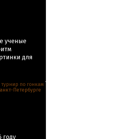
е ученые
ритм
ртинки для
 году