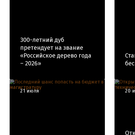
300-летний дуб
претендует на звание
«Российское дерево года
Ста
– 2026»
бес
21 июля
20 
Отк