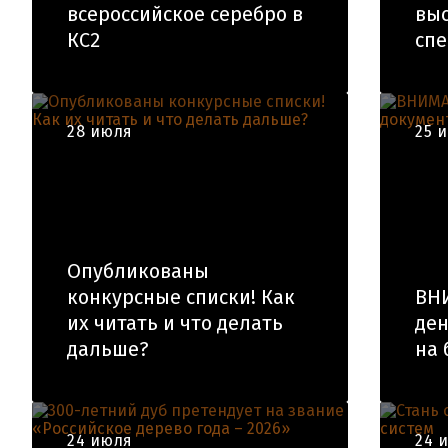
всероссийское серебро в
вы
КС2
спе
28 июля
25 
Опубликованы
конкурсные списки! Как
ВН
их читать и что делать
ден
дальше?
на 
24 июля
24 