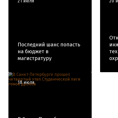
21 июля
20 
Отк
Последний шанс попасть
инж
на бюджет в
тех
магистратуру
ох
18 июля