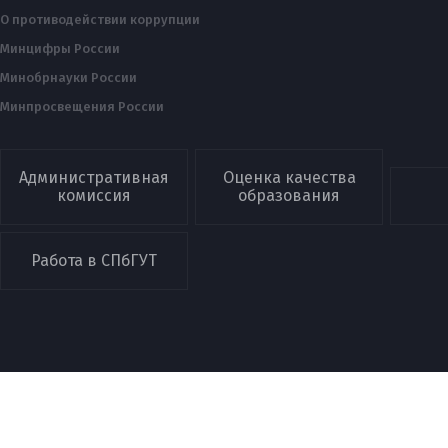
О противодействии коррупции
Минцифры России
Минобрнауки России
Минпросвещения России
Административная
Оценка качества
комиссия
образования
Работа в СПбГУТ