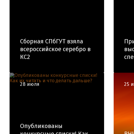
Сборная СПбГУТ взяла
При
всероссийское серебро в
вы
КС2
спе
28 июля
25 
Опубликованы
конкурсные списки! Как
ВН