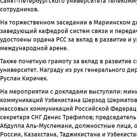
Санкт
‑
Петербургского
университета
телекомм
сотрудников
.
На торжественном заседании в Мариинском дво
заведующий кафедрой систем связи и передач
удостоены ордена РСС за вклад в развитие и 
международной арене.
Также почетную грамоту за вклад в развитие
университет. Награду из рук генерального ди
Руслан Киричек.
На мероприятии с докладами выступили: мин
коммуникаций Узбекистана Шерзод Шерматов;
массовых коммуникаций Российской Федераци
секретаря СНГ Денис Трефилов; председател
Абдулла Аль-Муслемани, должностные лица, о
России, Казахстана, Таджикистана и Узбекиста