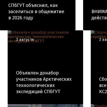
СПбГУТ объяснил, как
заселиться в общежитие
ВНИМА
в 2026 году
действ
3 августа
3 а
Объявлен донабор
участников Арктических
Сбо
технологических
все
экспедиций СПбГУТ
КС2