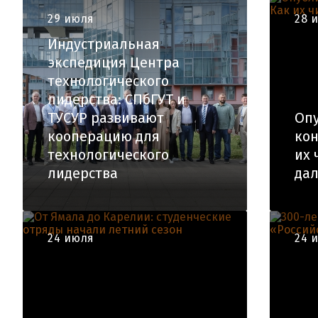
29 июля
28 
Индустриальная
экспедиция Центра
технологического
лидерства: СПбГУТ и
ТУСУР развивают
Оп
кооперацию для
кон
технологического
их 
лидерства
да
24 июля
24 