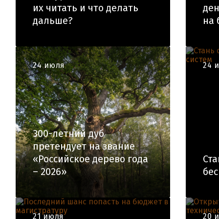
их читать и что делать
ден
дальше?
на 
24 июля
24 
300-летний дуб
претендует на звание
«Российское дерево года
Ста
– 2026»
бес
21 июля
20 