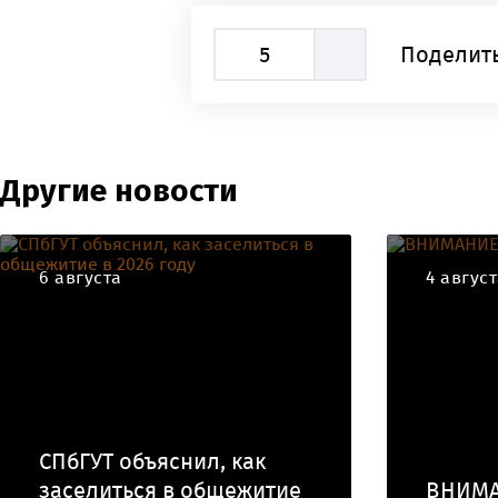
5
Поделить
Другие новости
6 августа
4 авгус
СПбГУТ объяснил, как
заселиться в общежитие
ВНИМА