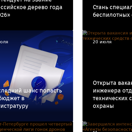
ссийское дерево года
Стань специа
026»
беспилотных 
июля
20 июля
Открыта вака
следний шанс попасть
инженера от
бюджет в
технических 
истратуру
охраны