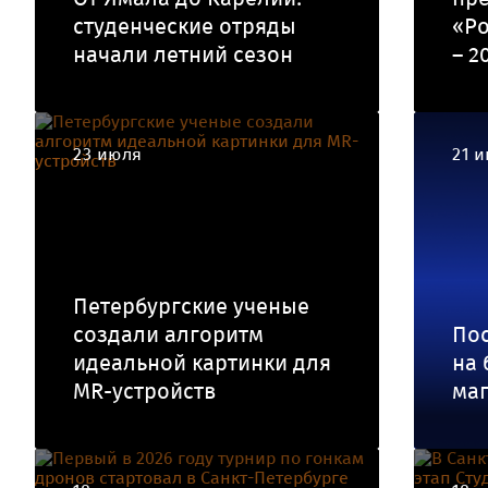
студенческие отряды
«Ро
начали летний сезон
– 2
23 июля
21 
Петербургские ученые
создали алгоритм
По
идеальной картинки для
на 
MR-устройств
маг