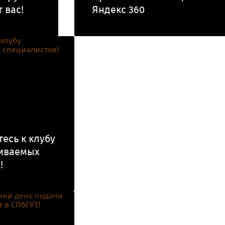
 вас!
Яндекс 360
есь к клубу
иваемых
!