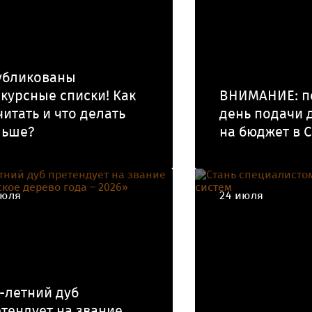
убликованы
курсные списки! Как
ВНИМАНИЕ: п
читать и что делать
день подачи 
льше?
на бюджет в С
июля
24 июля
-летний дуб
тендует на звание