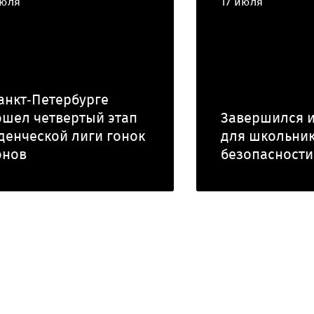
июля
17 июля
анкт‑Петербурге
шел четвертый этап
Завершился 
денческой лиги гонок
для школьник
онов
безопасности