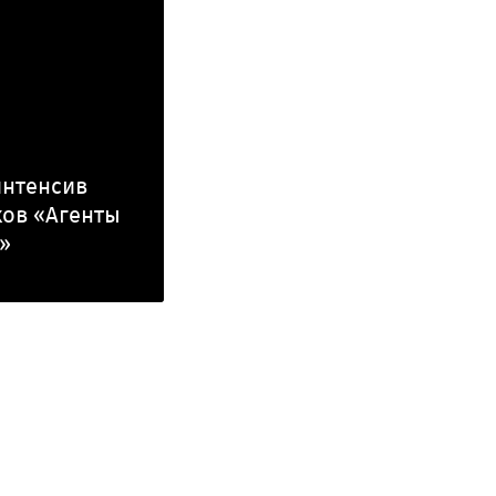
интенсив
ов «Агенты
»