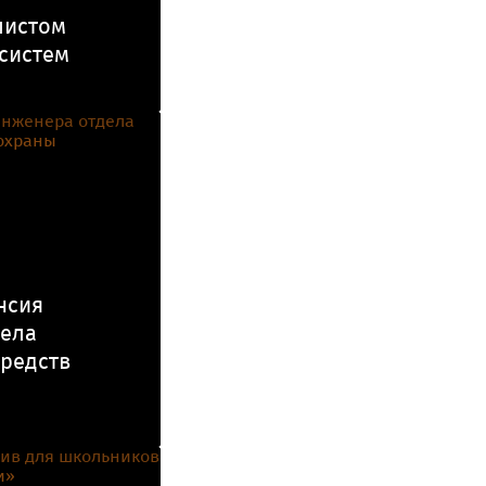
листом
систем
нсия
дела
средств