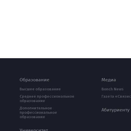
Образование
Медиа
Высшее образование
Bonch News
Среднее профессиональное
Газета «Связис
образование
Дополнительное
Абитуриенту
профессиональное
образование
Университет