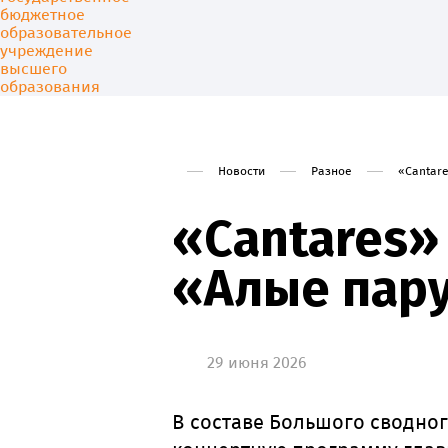
Новости
Разное
«Cantar
Университет
Образовани
«Cantares»
«Алые пару
29 июня 2026
В составе Большого сводног