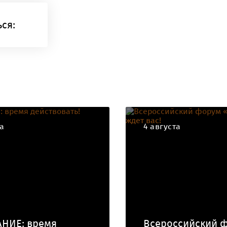
ся:
та
4 августа
НИЕ: время
Всероссийский 