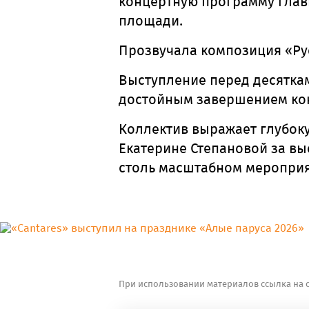
концертную программу глав
площади.
Прозвучала композиция «Рус
Выступление перед десяткам
достойным завершением ко
Коллектив выражает глубок
Екатерине Степановой за в
столь масштабном мероприя
При использовании материалов ссылка на с