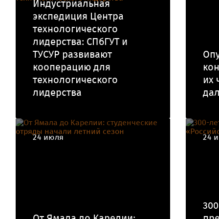
Индустриальная
экспедиция Центра
технологического
лидерства: СПбГУТ и
ТУСУР развивают
Оп
кооперацию для
кон
технологического
их 
лидерства
да
24 июля
24 
300
От Ямала до Карелии:
пре