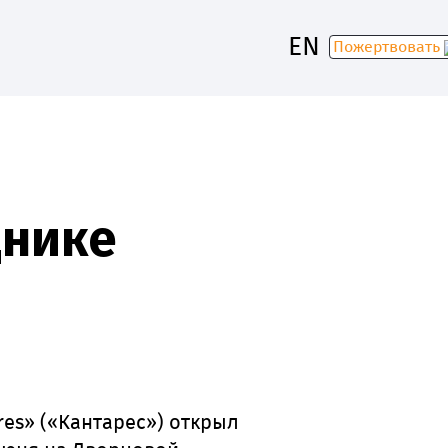
EN
Пожертвовать
30
днике
res» («Кантарес») открыл