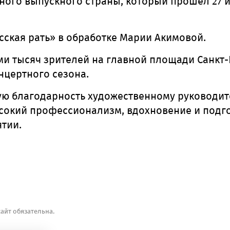
ного выпускного страны, который прошел 27 
ская рать» в обработке Марии Акимовой.
и тысяч зрителей на главной площади Санкт-
нцертного сезона.
ую благодарность художественному руководит
ысокий профессионализм, вдохновение и подго
тии.
айт обязательна.