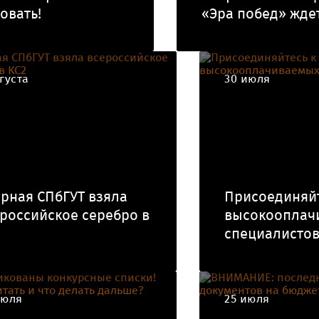
овать!
«Эра побед» ждет
густа
30 июля
рная СПбГУТ взяла
Присоединяйт
российское серебро в
высокооплач
специалистов
июля
25 июля