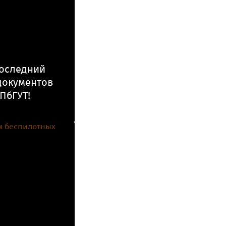
оследний
документов
ПбГУТ!