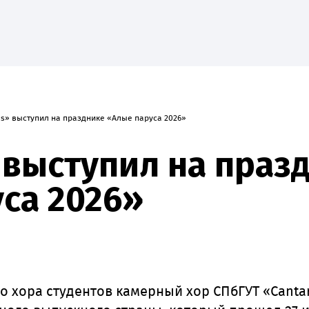
es» выступил на празднике «Алые паруса 2026»
е
Наука
Абитуриенту
Студенту
Приоритет-20
 выступил на праз
са 2026»
о хора студентов камерный хор СПбГУТ «Canta