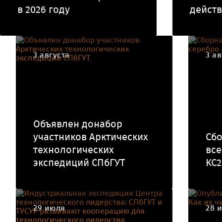
в 2026 году
действ
3 августа
3 ав
Объявлен донабор
участников Арктических
Сбо
технологических
все
экспедиций СПбГУТ
КС2
29 июля
28 