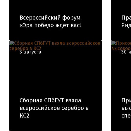
Всероссийский форум
Пра
«Эра побед» ждет вас!
Янд
3 августа
30 
Сборная СПбГУТ взяла
При
всероссийское серебро в
вы
КС2
спе