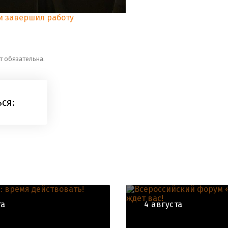
т обязательна.
ся:
та
4 августа