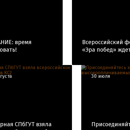
НИЕ: время
Всероссийский ф
овать!
«Эра побед» ждет
вгуста
30 июля
рная СПбГУТ взяла
Присоединяйт