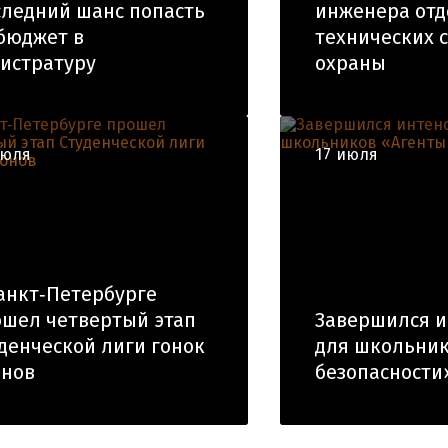
ледний шанс попасть
инженера отд
бюджет в
технических 
истратуру
охраны
июля
17 июля
анкт‑Петербурге
шел четвертый этап
Завершился и
денческой лиги гонок
для школьник
онов
безопасности