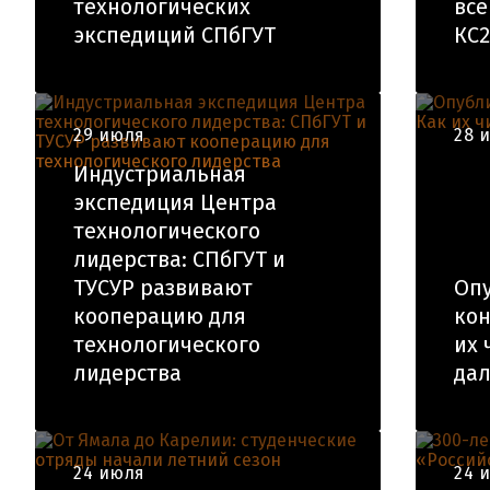
технологических
все
экспедиций СПбГУТ
КС2
29 июля
28 
Индустриальная
экспедиция Центра
технологического
лидерства: СПбГУТ и
ТУСУР развивают
Оп
кооперацию для
кон
технологического
их 
лидерства
да
24 июля
24 