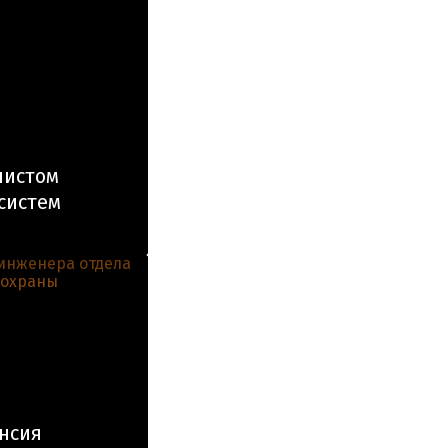
листом
систем
нсия