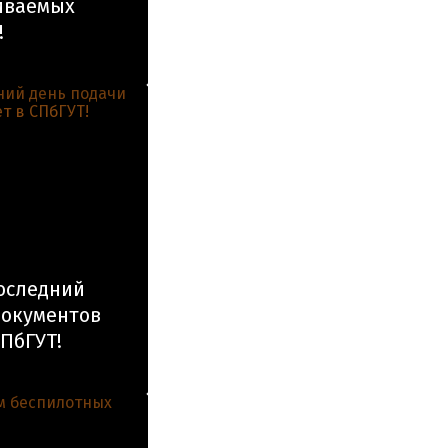
иваемых
!
оследний
документов
СПбГУТ!