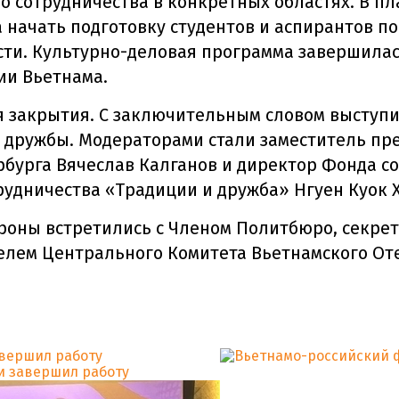
 сотрудничества в конкретных областях. В пл
а начать подготовку студентов и аспирантов п
ти. Культурно-деловая программа завершила
ии Вьетнама.
 закрытия. С заключительным словом выступи
 дружбы. Модераторами стали заместитель пр
бурга Вячеслав Калганов и директор Фонда с
рудничества «Традиции и дружба» Нгуен Куок Х
ороны встретились с Членом Политбюро, секре
елем Центрального Комитета Вьетнамского От