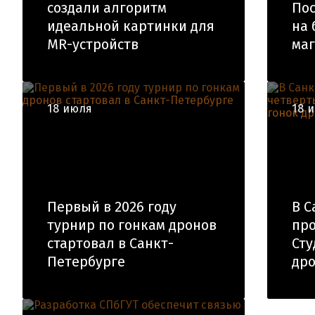
создали алгоритм
Пос
идеальной картинки для
на 
MR-устройств
маг
18 июля
18 
Первый в 2026 году
В С
турнир по гонкам дронов
про
стартовал в Санкт-
Сту
Петербурге
др