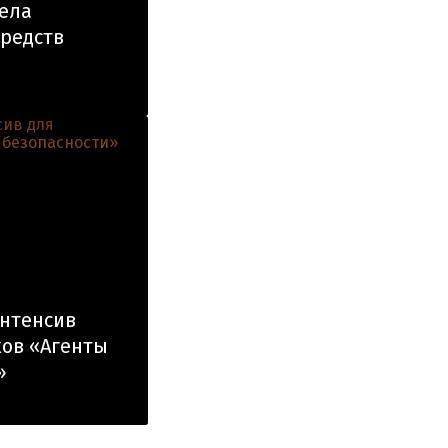
ела
средств
нтенсив
ов «Агенты
»