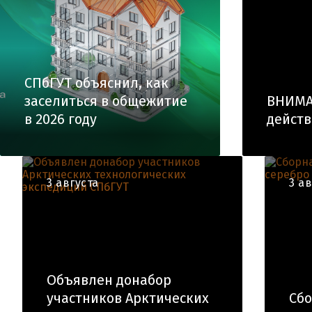
СПбГУТ объяснил, как
заселиться в общежитие
ВНИМА
в 2026 году
действ
3 августа
3 а
Объявлен донабор
участников Арктических
Сбо