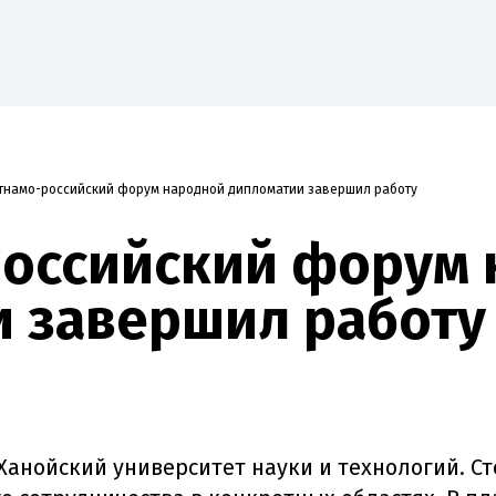
тнамо-российский форум народной дипломатии завершил работу
ие
Наука
Абитуриенту
Студенту
Приоритет
российский форум 
 завершил работу
Ханойский университет науки и технологий. С