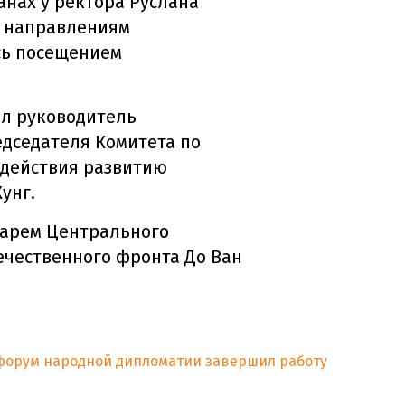
анах у ректора Руслана
о направлениям
сь посещением
л руководитель
едседателя Комитета по
одействия развитию
унг.
тарем Центрального
ечественного фронта До Ван