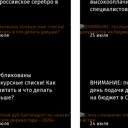
российское серебро в
высокооплач
специалистов
июля
25 июля
убликованы
курсные списки! Как
ВНИМАНИЕ: п
читать и что делать
день подачи 
льше?
на бюджет в 
июля
24 июля