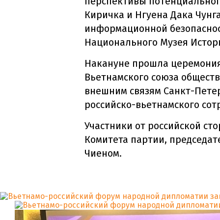
перспективы потенциального
Киричка и Нгуена Дака Чунг
информационной безопаснос
Национального Музея Истор
Накануне прошла церемония
Вьетнамского союза обществ
внешним связям Санкт-Петер
российско-вьетнамского сот
Участники от российской ст
Комитета партии, председат
Чиеном.