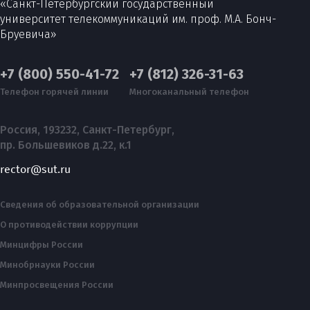
«Санкт-Петербургский государственный
университет телекоммуникаций им. проф. М.А. Бонч-
Бруевича»
+7 (800) 550-41-72
+7 (812) 326-31-63
Телефон горячей линии
Многоканальный телефон
Россия, 193232, Санкт-Петербург,
пр. Большевиков д.22, к.1
rector@sut.ru
Сведения об образовательной организации
О противодействии коррупции
Минцифры России
Минобрнауки России
Минпросвещения России