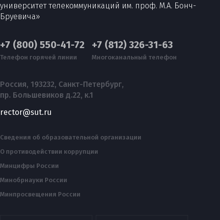
университет телекоммуникаций им. проф. М.А. Бонч-
Бруевича»
+7 (800) 550-41-72
+7 (812) 326-31-63
Телефон горячей линии
Многоканальный телефон
Россия, 193232, Санкт-Петербург,
пр. Большевиков д.22, к.1
rector@sut.ru
Сведения об образовательной организации
О противодействии коррупции
Минцифры России
Минобрнауки России
Минпросвещения России