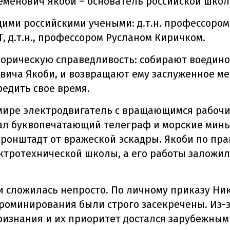
еменович Якоби – основатель российской шко
ими российскими учеными: д.т.н. профессор
, д.т.н., профессором Русланом Киричком.
орическую справедливость: собирают воедино в
вича Якоби, и возвращают ему заслуженное ме
редить свое время.
 мире электродвигатель с вращающимся рабочи
ал буквопечатающий телеграф и морские мины
онштадт от вражеской эскадры. Якоби по прав
ктротехнической школы, а его работы заложи
и сложилась непросто. По личному приказу Ник
роминирования были строго засекречены. Из-з
изнания и их приоритет достался зарубежным