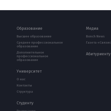
Образование
Медиа
Высшее образование
Bonch News
Среднее профессиональное
Газета «Связис
образование
Дополнительное
Абитуриенту
профессиональное
образование
Университет
О нас
Контакты
Структура
Студенту
Расписание