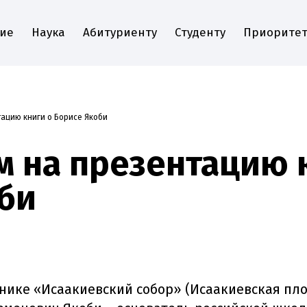
ие
Наука
Абитуриенту
Студенту
Приоритет
ацию книги о Борисе Якоби
 на презентацию 
би
тнике «Исаакиевский собор» (Исаакиевская площ