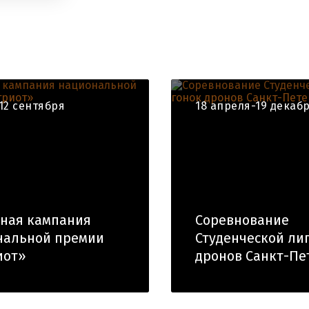
12 сентября
18 апреля-19 декаб
чная кампания
Соревнование
нальной премии
Студенческой ли
иот»
дронов Санкт-Пе