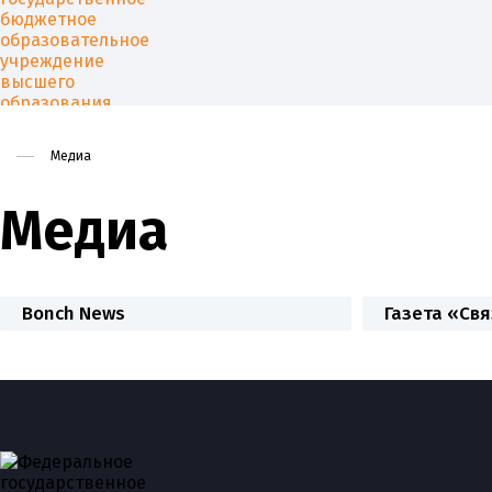
Медиа
Медиа
Университет
Образован
Bonch News
Газета «Свя