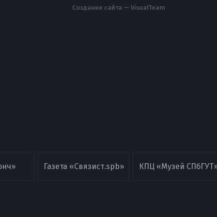
Создание сайта — VisualTeam
онч»
Газета «Связист.spb»
КПЦ «Музей СПбГУТ