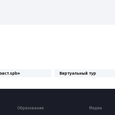
ие
Наука
Абитуриенту
Студенту
Приоритет
зист.spb»
Виртуальный тур
Образование
Медиа