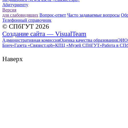
Абитуриенту
Версия
для слабовидящих
Вопрос-ответ
Часто задаваемые вопросы
Обр
Телефонный справочник
© СПбГУТ 2026
Создание сайта — VisualTeam
Административная комиссия
Оценка качества образования
ЭИО
Бонч»
Газета «Связист.spb»
КПЦ «Музей СПбГУТ»
Работа в СП
Наверх