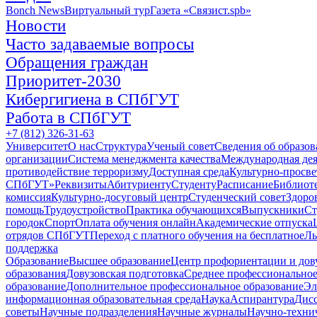
Bonch News
Виртуальный тур
Газета «Связист.spb»
Новости
Часто задаваемые вопросы
Обращения граждан
Приоритет-2030
Кибергигиена в СПбГУТ
Работа в СПбГУТ
+7 (812) 326-31-63
Университет
О нас
Структура
Ученый совет
Сведения об образов
организации
Система менеджмента качества
Международная дея
противодействие терроризму
Доступная среда
Культурно-просве
СПбГУТ»
Реквизиты
Абитуриенту
Студенту
Расписание
Библиот
комиссия
Культурно-досуговый центр
Студенческий совет
Здоро
помощь
Трудоустройство
Практика обучающихся
Выпускники
Ст
городок
Спорт
Оплата обучения онлайн
Академические отпуска
отрядов СПбГУТ
Переход с платного обучения на бесплатное
Ль
поддержка
Образование
Высшее образование
Центр профориентации и дов
образования
Довузовская подготовка
Среднее профессионально
образование
Дополнительное профессиональное образование
Эл
информационная образовательная среда
Наука
Аспирантура
Дис
советы
Научные подразделения
Научные журналы
Научно-техни