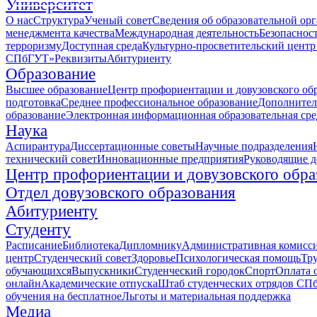
Университет
О нас
Структура
Ученый совет
Сведения об образовательной ор
менеджмента качества
Международная деятельность
Безопаснос
терроризму
Доступная среда
Культурно-просветительский центр
СПбГУТ»
Реквизиты
Абитуриенту
Образование
Высшее образование
Центр профориентации и довузовского об
подготовка
Среднее профессиональное образование
Дополнител
образование
Электронная информационная образовательная сре
Наука
Аспирантура
Диссертационные советы
Научные подразделения
технический совет
Инновационные предприятия
Руководящие 
Центр профориентации и довузовского обра
Отдел довузовского образования
Абитуриенту
Студенту
Расписание
Библиотека
Дипломнику
Административная комисс
центр
Студенческий совет
Здоровье
Психологическая помощь
Тр
обучающихся
Выпускники
Студенческий городок
Спорт
Оплата 
онлайн
Академические отпуска
Штаб студенческих отрядов СП
обучения на бесплатное
Льготы и материальная поддержка
Медиа