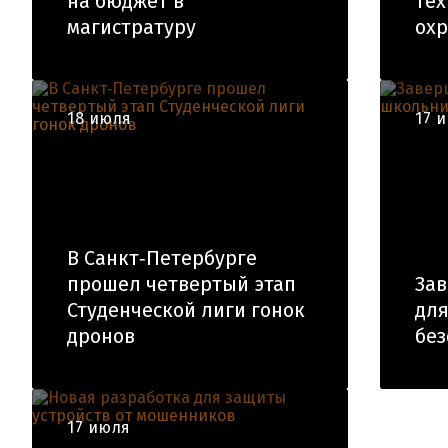
на бюджет в
тех
магистратуру
ох
18 июля
17 
В Санкт‑Петербурге
прошел четвертый этап
Зав
Студенческой лиги гонок
для
дронов
без
17 июля