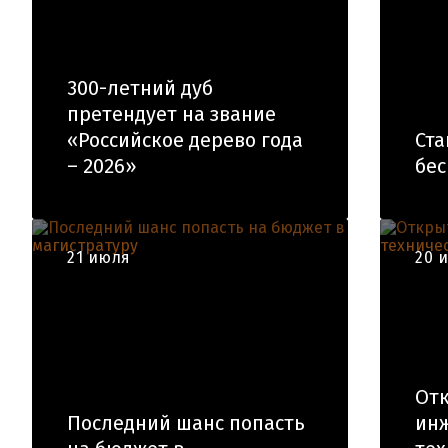
300-летний дуб
претендует на звание
«Российское дерево года
Ста
– 2026»
бес
21 июля
20 
Отк
Последний шанс попасть
инж