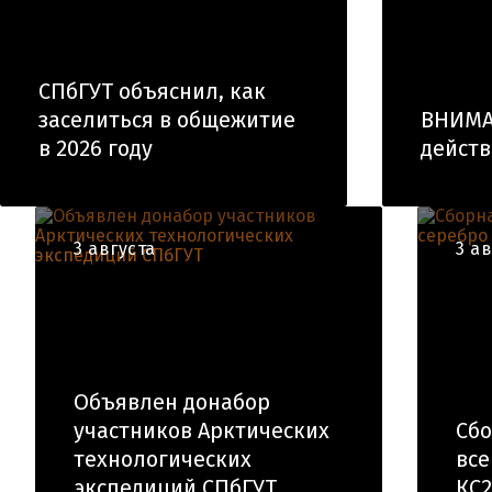
СПбГУТ объяснил, как
заселиться в общежитие
ВНИМА
в 2026 году
действ
3 августа
3 а
Объявлен донабор
участников Арктических
Сбо
технологических
все
экспедиций СПбГУТ
КС2