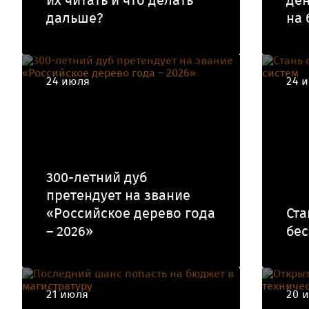
их читать и что делать
ден
дальше?
на 
24 июля
24 
300-летний дуб
претендует на звание
«Российское дерево года
Ста
– 2026»
бес
21 июля
20 