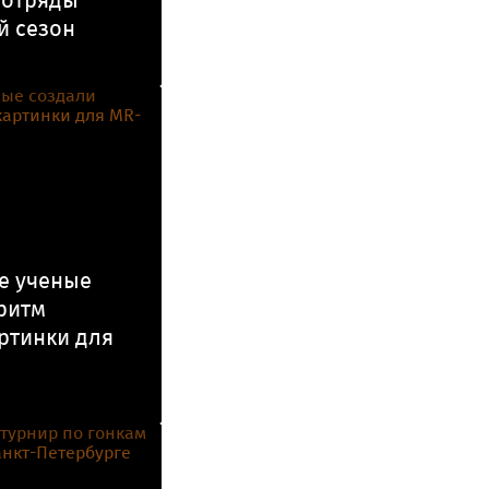
 отряды
й сезон
е ученые
ритм
ртинки для