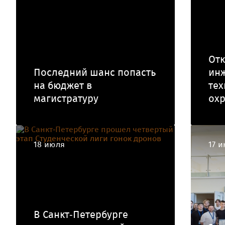
Отк
Последний шанс попасть
ин
на бюджет в
тех
магистратуру
ох
18 июля
17 
В Санкт‑Петербурге