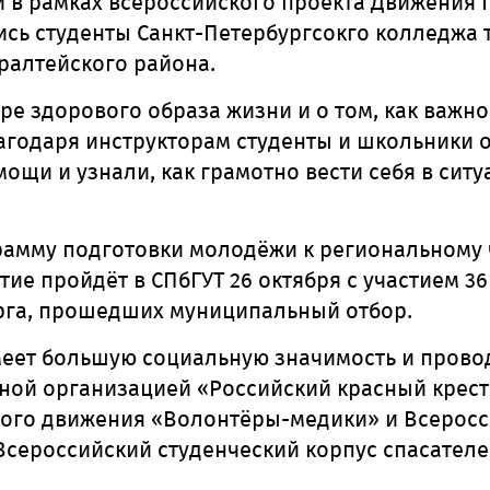
 в рамках всероссийского проекта Движения 
ь студенты Санкт-Петербургсокго колледжа 
ралтейского района.
уре здорового образа жизни и о том, как важн
годаря инструкторам студенты и школьники о
ощи и узнали, как грамотно вести себя в сит
грамму подготовки молодёжи к региональному
е пройдёт в СПбГУТ 26 октября с участием 3
рга, прошедших муниципальный отбор.
еет большую социальную значимость и провод
ой организацией «Российский красный крест
ого движения «Волонтёры-медики» и Всерос
сероссийский студенческий корпус спасателе