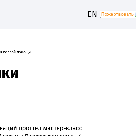
EN
Пожертвовать
ия первой помощи
30
ыки
икаций прошёл мастер-класс