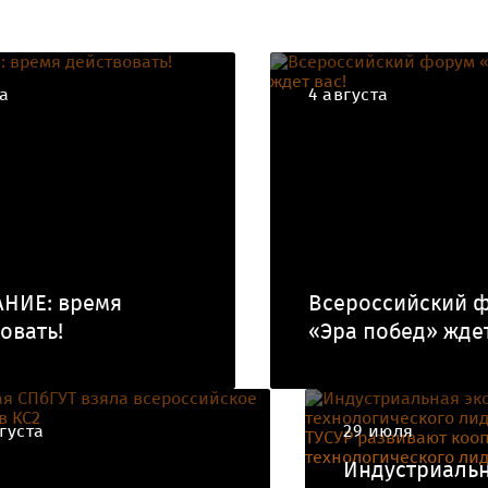
та
4 августа
НИЕ: время
Всероссийский 
овать!
«Эра побед» ждет
густа
29 июля
Индустриаль