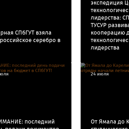
экспедиция Ц
технологичес
лидерства: СП
ТУСУР развив
рная СПбГУТ взяла
кооперацию 
российское серебро в
технологичес
лидерства
июля
24 июля
ИМАНИЕ: последний
От Ямала до 