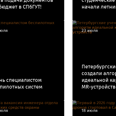
ь подачи документов
студенческие
бюджет в СПбГУТ!
начали летни
июля
23 июля
Петербургски
создали алго
нь специалистом
идеальной ка
пилотных систем
MR-устройств
июля
18 июля