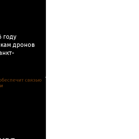
6 году
нкам дронов
анкт-