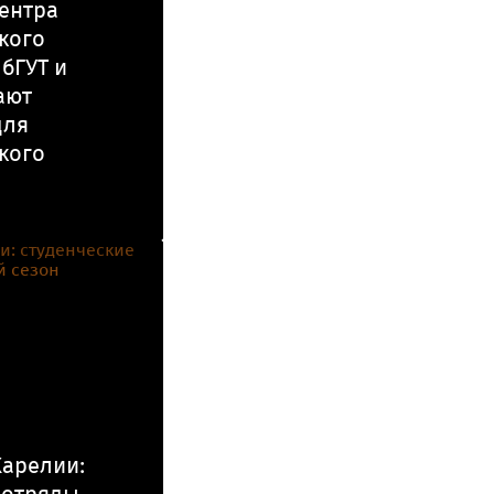
ентра
кого
бГУТ и
ают
для
кого
Карелии: