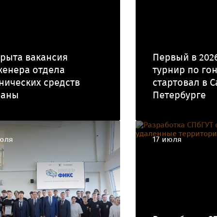
рыта вакансия
Первый в 202
женера отдела
турнир по го
нических средств
стартовал в С
раны
Петербурге
июля
17 июля