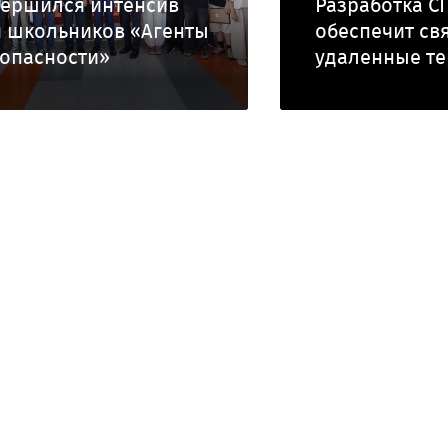
вершился интенсив
Разработка С
 школьников «Агенты
обеспечит св
опасности»
удаленные т