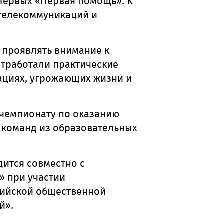
Первых «Первая помощь». К
телекоммуникаций и
о проявлять внимание к
тработали практические
уациях, угрожающих жизни и
 чемпионату по оказанию
6 команд из образовательных
ится совместно с
» при участии
сийской общественной
й».