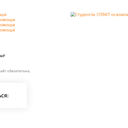
МиР
айт обязательна.
ся: