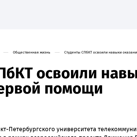
Общественная жизнь
Студенты СПбКТ освоили навыки оказан
е
Наука
Абитуриенту
Студенту
Приоритет-20
ПбКТ освоили нав
первой помощи
анкт-Петербургского университета телекоммун