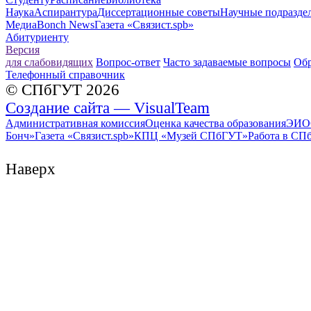
Наука
Аспирантура
Диссертационные советы
Научные подразде
Медиа
Bonch News
Газета «Связист.spb»
Абитуриенту
Версия
для слабовидящих
Вопрос-ответ
Часто задаваемые вопросы
Обр
Телефонный справочник
© СПбГУТ 2026
Создание сайта — VisualTeam
Административная комиссия
Оценка качества образования
ЭИО
Бонч»
Газета «Связист.spb»
КПЦ «Музей СПбГУТ»
Работа в СП
Наверх