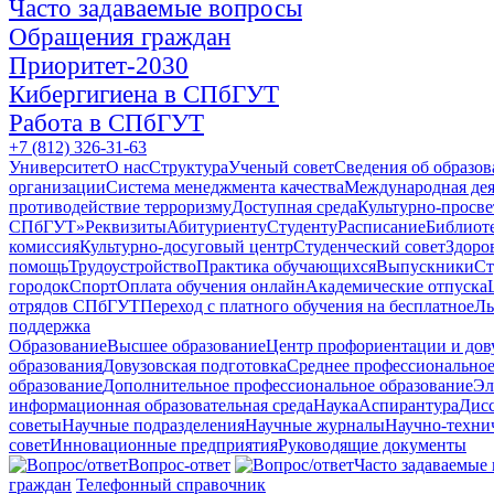
Часто задаваемые вопросы
Обращения граждан
Приоритет-2030
Кибергигиена в СПбГУТ
Работа в СПбГУТ
+7 (812) 326-31-63
Университет
О нас
Структура
Ученый совет
Сведения об образов
организации
Система менеджмента качества
Международная дея
противодействие терроризму
Доступная среда
Культурно-просве
СПбГУТ»
Реквизиты
Абитуриенту
Студенту
Расписание
Библиот
комиссия
Культурно-досуговый центр
Студенческий совет
Здоро
помощь
Трудоустройство
Практика обучающихся
Выпускники
Ст
городок
Спорт
Оплата обучения онлайн
Академические отпуска
отрядов СПбГУТ
Переход с платного обучения на бесплатное
Ль
поддержка
Образование
Высшее образование
Центр профориентации и дов
образования
Довузовская подготовка
Среднее профессионально
образование
Дополнительное профессиональное образование
Эл
информационная образовательная среда
Наука
Аспирантура
Дис
советы
Научные подразделения
Научные журналы
Научно-техни
совет
Инновационные предприятия
Руководящие документы
Вопрос-ответ
Часто задаваемые
граждан
Телефонный справочник