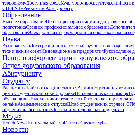
терроризму
Доступная среда
Культурно-просветительский центр
СПбГУТ»
Реквизиты
Абитуриенту
Образование
Высшее образование
Центр профориентации и довузовского об
подготовка
Среднее профессиональное образование
Дополнител
образование
Электронная информационная образовательная сре
Наука
Аспирантура
Диссертационные советы
Научные подразделения
технический совет
Инновационные предприятия
Руководящие 
Центр профориентации и довузовского обра
Отдел довузовского образования
Абитуриенту
Студенту
Расписание
Библиотека
Дипломнику
Административная комисс
центр
Студенческий совет
Здоровье
Психологическая помощь
Тр
обучающихся
Выпускники
Студенческий городок
Спорт
Оплата 
онлайн
Академические отпуска
Штаб студенческих отрядов СП
обучения на бесплатное
Льготы и материальная поддержка
Медиа
Bonch News
Виртуальный тур
Газета «Связист.spb»
Новости