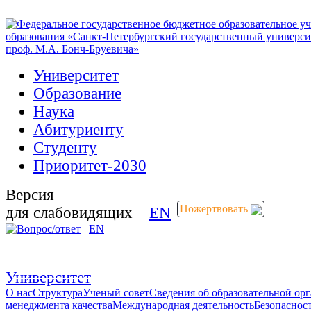
Университет
Образование
Наука
Абитуриенту
Студенту
Приоритет-2030
Версия
Пожертвовать
для слабовидящих
EN
EN
Пожертвовать
Университет
О нас
Структура
Ученый совет
Сведения об образовательной ор
менеджмента качества
Международная деятельность
Безопаснос