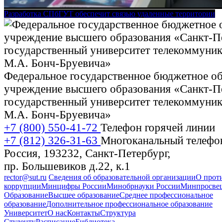
Разработка СПбГУТ обеспечит связью удаленные территории
Федеральное государственное бюджетное об
учреждение высшего образования «Санкт-П
государственный университет телекоммуник
М.А. Бонч-Бруевича»
+7 (800) 550-41-72
Телефон горячей линии
+7 (812) 326-31-63
Многоканальный телефо
Россия, 193232, Санкт-Петербург,
пр. Большевиков д.22, к.1
rector@sut.ru
Сведения об образовательной организации
О прот
коррупции
Минцифры России
Минобрнауки России
Минпросвещ
Образование
Высшее образование
Среднее профессиональное
образование
Дополнительное профессиональное образование
Университет
О нас
Контакты
Структура
Студенту
Расписание
Библиотека