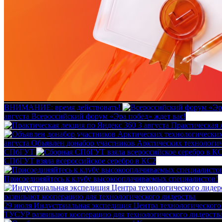
ВНИМАНИЕ: время действовать!
августа
Всероссийский форум «Эра побед» ждет вас!
3 августа
Практическая 
августа
Объявлен донабор участников Арктических технологи
СПбГУТ
СПбГУТ взяла всероссийское серебро в КС2
Присоединяйтесь к клубу высокооплачиваемых специалистов!
29 июля
Индустриальная экспедиция Центра технологического
ТУСУР развивают кооперацию для технологического лидерств