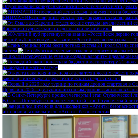
Опубликованы конкурсные списки! Как их читать и что делать
ВНИМАНИЕ: последний день подачи документов на бюджет 
Карелии: студенческие отряды начали летний сезон
летний дуб претендует на звание «Российское дерево года – 20
24 июля
Стань спе
систем
23 июля
Петербургские ученые создали алгоритм идеальной к
21 июля
на бюджет в магистратуру
вакансия инженера отдела технических средств охраны
Первый в 2026 году турнир по гонкам дронов стартовал в Сан
В Санкт‑Петербурге прошел четвертый этап Студенческой лиг
интенсив для школьников «Агенты безопасности»