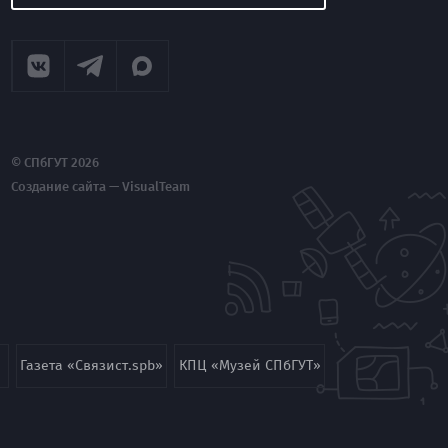
© СПбГУТ 2026
Создание сайта — VisualTeam
Газета «Связист.spb»
КПЦ «Музей СПбГУТ»