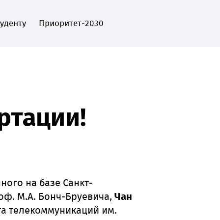
туденту
Приоритет-2030
EN
Пожертвовать
ртации!
нного на базе Санкт-
оф. М.А. Бонч-Бруевича,
Чан
та телекоммуникаций им.