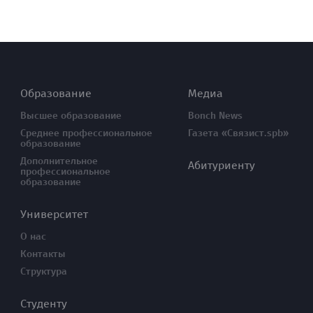
Образование
Медиа
Высшее образование
Bonch News
Среднее профессиональное
Газета «Связист.spb»
образование
Дополнительное
Абитуриенту
профессиональное
образование
Университет
О нас
Контакты
Структура
Студенту