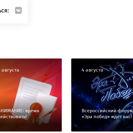
ся:
4 августа
4 августа
ВНИМАНИЕ: время
Всероссийский форум
действовать!
«Эра побед» ждет вас!