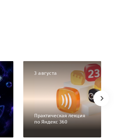
3 августа
3 авгу
Объявл
участн
Арктич
Практическая лекция
технол
по Яндекс 360
экспед