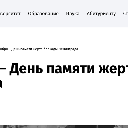
верситет
Образование
Наука
Абитуриенту
С
тября – День памяти жертв блокады Ленинграда
 – День памяти же
а