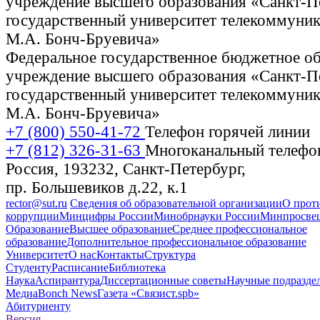
Федеральное государственное бюджетное об
учреждение высшего образования «Санкт-П
государственный университет телекоммуник
М.А. Бонч-Бруевича»
+7 (800) 550-41-72
Телефон горячей линии
+7 (812) 326-31-63
Многоканальный телефо
Россия, 193232, Санкт-Петербург,
пр. Большевиков д.22, к.1
rector@sut.ru
Сведения об образовательной организации
О прот
коррупции
Минцифры России
Минобрнауки России
Минпросвещ
Образование
Высшее образование
Среднее профессиональное
образование
Дополнительное профессиональное образование
Университет
О нас
Контакты
Структура
Студенту
Расписание
Библиотека
Наука
Аспирантура
Диссертационные советы
Научные подразде
Медиа
Bonch News
Газета «Связист.spb»
Абитуриенту
Версия