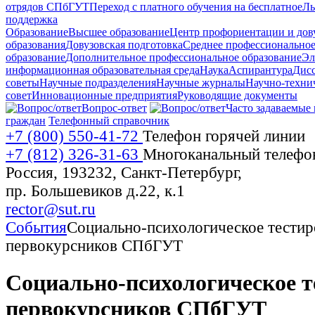
отрядов СПбГУТ
Переход с платного обучения на бесплатное
Ль
поддержка
Образование
Высшее образование
Центр профориентации и дов
образования
Довузовская подготовка
Среднее профессионально
образование
Дополнительное профессиональное образование
Эл
информационная образовательная среда
Наука
Аспирантура
Дис
советы
Научные подразделения
Научные журналы
Научно-техни
совет
Инновационные предприятия
Руководящие документы
Вопрос-ответ
Часто задаваемые
граждан
Телефонный справочник
+7 (800) 550-41-72
Телефон горячей линии
+7 (812) 326-31-63
Многоканальный телефо
Россия, 193232, Санкт-Петербург,
пр. Большевиков д.22, к.1
rector@sut.ru
События
Социально-психологическое тестир
первокурсников СПбГУТ
Социально-психологическое т
первокурсников СПбГУТ