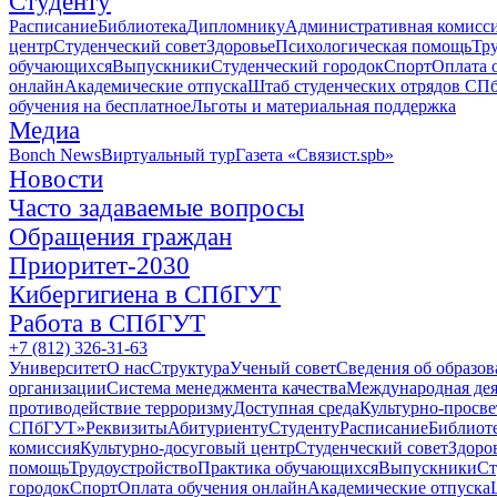
Студенту
Расписание
Библиотека
Дипломнику
Административная комисс
центр
Студенческий совет
Здоровье
Психологическая помощь
Тр
обучающихся
Выпускники
Студенческий городок
Спорт
Оплата 
онлайн
Академические отпуска
Штаб студенческих отрядов СП
обучения на бесплатное
Льготы и материальная поддержка
Медиа
Bonch News
Виртуальный тур
Газета «Связист.spb»
Новости
Часто задаваемые вопросы
Обращения граждан
Приоритет-2030
Кибергигиена в СПбГУТ
Работа в СПбГУТ
+7 (812) 326-31-63
Университет
О нас
Структура
Ученый совет
Сведения об образов
организации
Система менеджмента качества
Международная дея
противодействие терроризму
Доступная среда
Культурно-просве
СПбГУТ»
Реквизиты
Абитуриенту
Студенту
Расписание
Библиот
комиссия
Культурно-досуговый центр
Студенческий совет
Здоро
помощь
Трудоустройство
Практика обучающихся
Выпускники
Ст
городок
Спорт
Оплата обучения онлайн
Академические отпуска