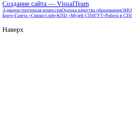
Создание сайта — VisualTeam
Административная комиссия
Оценка качества образования
ЭИО
Бонч»
Газета «Связист.spb»
КПЦ «Музей СПбГУТ»
Работа в СП
Наверх