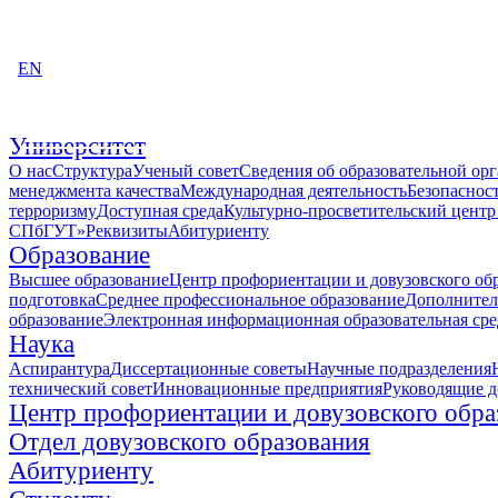
EN
Пожертвовать
Университет
О нас
Структура
Ученый совет
Сведения об образовательной ор
менеджмента качества
Международная деятельность
Безопаснос
терроризму
Доступная среда
Культурно-просветительский центр
СПбГУТ»
Реквизиты
Абитуриенту
Образование
Высшее образование
Центр профориентации и довузовского об
подготовка
Среднее профессиональное образование
Дополнител
образование
Электронная информационная образовательная сре
Наука
Аспирантура
Диссертационные советы
Научные подразделения
технический совет
Инновационные предприятия
Руководящие 
Центр профориентации и довузовского обра
Отдел довузовского образования
Абитуриенту