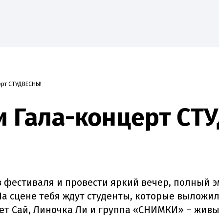
ерт СТУДВЕСНЫ!
ие
Наука
Абитуриенту
Студенту
Приоритет
и Гала-концерт СТ
в фестиваля и провести яркий вечер, полный 
На сцене тебя ждут студенты, которые выложи
ет Сай, Линочка Ли и группа «СНИМКИ» – живы