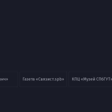
онч»
Газета «Связист.spb»
КПЦ «Музей СПбГУТ