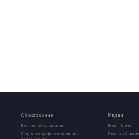
Образование
Медиа
Высшее образование
Bonch News
Среднее профессиональное
Газета «Связис