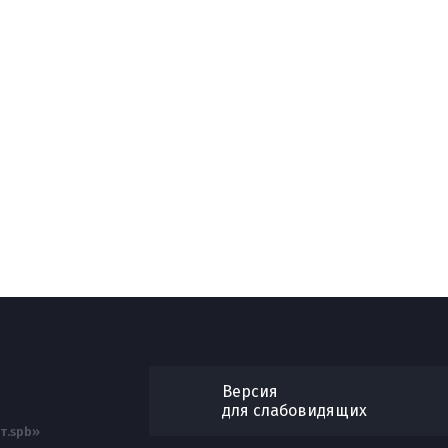
Версия
для слабовидящих
т.spb»