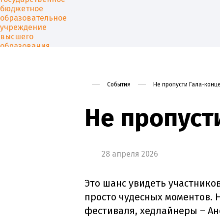
События
Не пропусти Гала-конц
Университет
Образован
Не пропуст
28 апреля 2026
Это шанс увидеть участнико
просто чудесных моментов. 
фестиваля, хедлайнеры – Ан