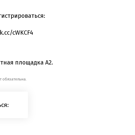
гистрироваться:
k.cc/cWKCF4
ртная площадка А2.
т обязательна.
ся: